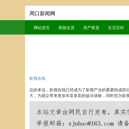
周口新闻网
网站首页
商旅生涯
房产家居
生活百科
影视在线
总的来说，影视在线已经成为了影视产业的重要组成部
大，为观众带来更加丰富多彩的娱乐体验，同时也为影