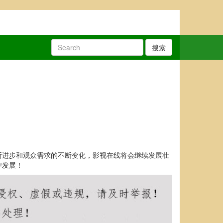
搜索
断进步和观众需求的不断变化，影视在线将会继续发展壮
煌发展！